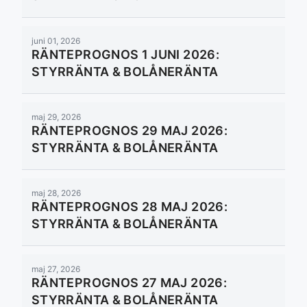
juni 01, 2026
RÄNTEPROGNOS 1 JUNI 2026:
STYRRÄNTA & BOLÅNERÄNTA
maj 29, 2026
RÄNTEPROGNOS 29 MAJ 2026:
STYRRÄNTA & BOLÅNERÄNTA
maj 28, 2026
RÄNTEPROGNOS 28 MAJ 2026:
STYRRÄNTA & BOLÅNERÄNTA
maj 27, 2026
RÄNTEPROGNOS 27 MAJ 2026:
STYRRÄNTA & BOLÅNERÄNTA