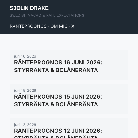
Fortsätt till huvudinnehåll
SJÖLIN DRAKE
RÄNTEPROGNOS
OM MIG
X
juni 16, 2026
I
RÄNTEPROGNOS 16 JUNI 2026:
STYRRÄNTA & BOLÅNERÄNTA
n
juni 15, 2026
l
RÄNTEPROGNOS 15 JUNI 2026:
STYRRÄNTA & BOLÅNERÄNTA
ä
g
juni 12, 2026
RÄNTEPROGNOS 12 JUNI 2026: