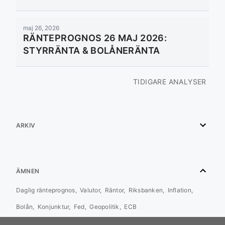
maj 26, 2026
RÄNTEPROGNOS 26 MAJ 2026:
STYRRÄNTA & BOLÅNERÄNTA
ARKIV
ÄMNEN
Daglig ränteprognos
Valutor
Räntor
Riksbanken
Inflation
Bolån
Konjunktur
Fed
Geopolitik
ECB
Bostadsmarknaden
Börsen