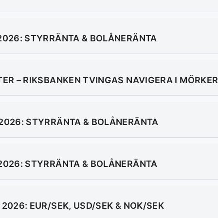
2026: STYRRÄNTA & BOLÅNERÄNTA
ER – RIKSBANKEN TVINGAS NAVIGERA I MÖRKE
2026: STYRRÄNTA & BOLÅNERÄNTA
2026: STYRRÄNTA & BOLÅNERÄNTA
2026: EUR/SEK, USD/SEK & NOK/SEK