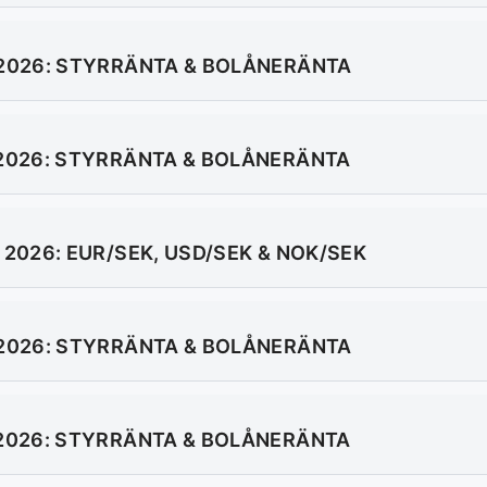
2026: STYRRÄNTA & BOLÅNERÄNTA
2026: STYRRÄNTA & BOLÅNERÄNTA
2026: EUR/SEK, USD/SEK & NOK/SEK
2026: STYRRÄNTA & BOLÅNERÄNTA
2026: STYRRÄNTA & BOLÅNERÄNTA