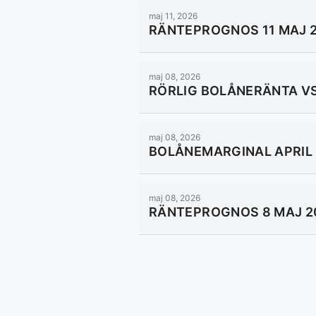
maj 11, 2026
RÄNTEPROGNOS 11 MAJ 
maj 08, 2026
RÖRLIG BOLÅNERÄNTA VS
maj 08, 2026
BOLÅNEMARGINAL APRIL
maj 08, 2026
RÄNTEPROGNOS 8 MAJ 2