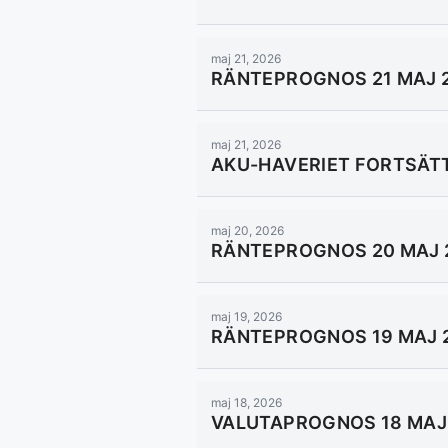
g
maj 21, 2026
g
RÄNTEPROGNOS 21 MAJ 
maj 21, 2026
AKU-HAVERIET FORTSÄTT
maj 20, 2026
RÄNTEPROGNOS 20 MAJ 
maj 19, 2026
RÄNTEPROGNOS 19 MAJ 
maj 18, 2026
VALUTAPROGNOS 18 MAJ 