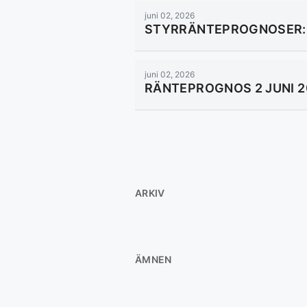
juni 02, 2026
STYRRÄNTEPROGNOSER: 
juni 02, 2026
RÄNTEPROGNOS 2 JUNI 2
ARKIV
ÄMNEN