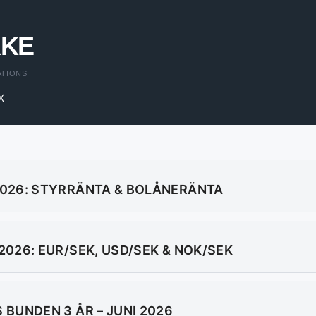
Fortsätt till huvudinnehåll
AKE
X
2026: STYRRÄNTA & BOLÅNERÄNTA
026: EUR/SEK, USD/SEK & NOK/SEK
BUNDEN 3 ÅR – JUNI 2026